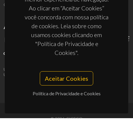
ciceco@ua.pt
Ao clicar em “Aceitar Cookies”
você concorda com nossa política
de cookies. Leia sobre como
APOIOS
usamos cookies clicando em
"Política de Privacidade e
Cookies".
UID/PRR/50011/2025
(DOI:
10.54499/UID/PRR/50011/2025
) &
UID/PRR2/50011/2025
(DOI:
10.54499/UID/PRR2/50011/2025
)
Aceitar Cookies
Política de Privacidade e Cookies
© 2026, CICECO
Privacy Policy