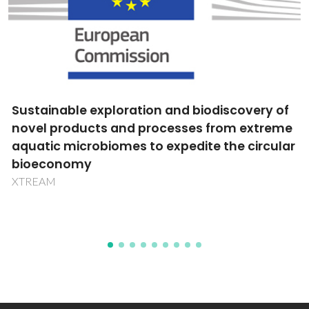
overy of
Determinação de Parâmetros Básic
 extreme
Desenvolvimento de Modelos Fund
 circular
em Sistemas de Sais Líquidos
PTDC/QUI/72903/2006