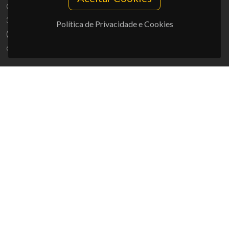
Campus Universitário de Santiago
3810-193 Aveiro - Portugal
Política de Privacidade e Cookies
(+351) 234 370 200
ciceco@ua.pt
APOIOS
UID/PRR/50011/2025
(DOI:
10.54499/UID/PRR/50011/2025
) &
UID/PRR2/50011/2025
(DOI:
10.54499/UID/PRR2/50011/2025
)