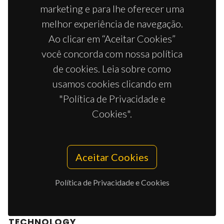
marketing e para lhe oferecer uma
Branquinho, MV; Ferreira, SO; Alvites, RD; Magueta, AF;
melhor experiência de navegação.
Ivanov, M; Sousa, AC; Amorim, I; Faria, F; Fernandes,
MHV; Vilarinho, PM; Mauricio, AC
Ao clicar em “Aceitar Cookies”
você concorda com nossa política
de cookies. Leia sobre como
usamos cookies clicando em
TETRACYCLIC THIOXANTHENE
DERIVATIVES: STUDIES ON FLUORESCENCE
"Política de Privacidade e
AND ANTITUMOR ACTIVITY
Cookies".
Duraes, F; Silva, PMA; Novais, P; Amorim, I; Gales, L;
Esteves, CIC; Guieu, S; Bousbaa, H; Pinto, M; Sousa, E
Aceitar Cookies
RECENT TRENDS ON THE DEVELOPMENT OF
Política de Privacidade e Cookies
SYSTEMS FOR CANCER DIAGNOSIS AND
TREATMENT BY MICROFLUIDIC
TECHNOLOGY