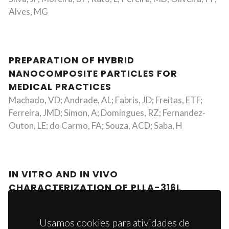
Alves, MG
PREPARATION OF HYBRID
NANOCOMPOSITE PARTICLES FOR
MEDICAL PRACTICES
Machado, VD; Andrade, AL; Fabris, JD; Freitas, ETF;
Ferreira, JMD; Simon, A; Domingues, RZ; Fernandez-
Outon, LE; do Carmo, FA; Souza, ACD; Saba, H
IN VITRO AND IN VIVO
CHARACTERIZATION OF PLLA-316L
STAINLESS STEEL ELECTROMECHANICAL
DEVICES FOR BONE TISSUE ENGINEERING-A
Usamos cookies para atividades de
PRELIMINARY STUDY