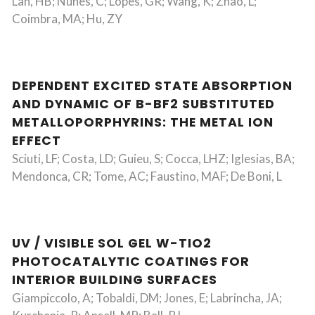
Lan, HB; Nunes, C; Lopes, GR; Wang, K; Zhao, L;
Coimbra, MA; Hu, ZY
DEPENDENT EXCITED STATE ABSORPTION
AND DYNAMIC OF B-BF2 SUBSTITUTED
METALLOPORPHYRINS: THE METAL ION
EFFECT
Sciuti, LF; Costa, LD; Guieu, S; Cocca, LHZ; Iglesias, BA;
Mendonca, CR; Tome, AC; Faustino, MAF; De Boni, L
UV / VISIBLE SOL GEL W-TIO2
PHOTOCATALYTIC COATINGS FOR
INTERIOR BUILDING SURFACES
Giampiccolo, A; Tobaldi, DM; Jones, E; Labrincha, JA;