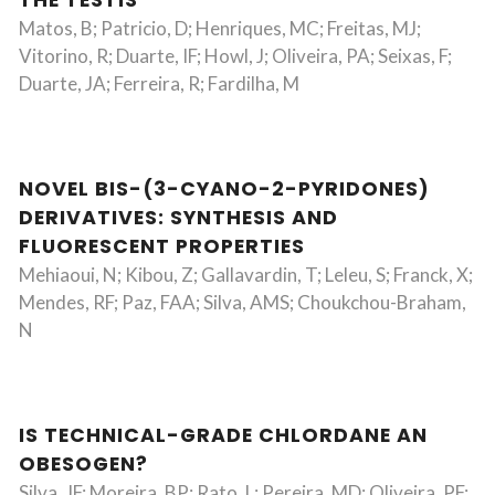
THE TESTIS
Matos, B; Patricio, D; Henriques, MC; Freitas, MJ;
Vitorino, R; Duarte, IF; Howl, J; Oliveira, PA; Seixas, F;
Duarte, JA; Ferreira, R; Fardilha, M
NOVEL BIS-(3-CYANO-2-PYRIDONES)
DERIVATIVES: SYNTHESIS AND
FLUORESCENT PROPERTIES
Mehiaoui, N; Kibou, Z; Gallavardin, T; Leleu, S; Franck, X;
Mendes, RF; Paz, FAA; Silva, AMS; Choukchou-Braham,
N
IS TECHNICAL-GRADE CHLORDANE AN
OBESOGEN?
Silva, JF; Moreira, BP; Rato, L; Pereira, MD; Oliveira, PF;