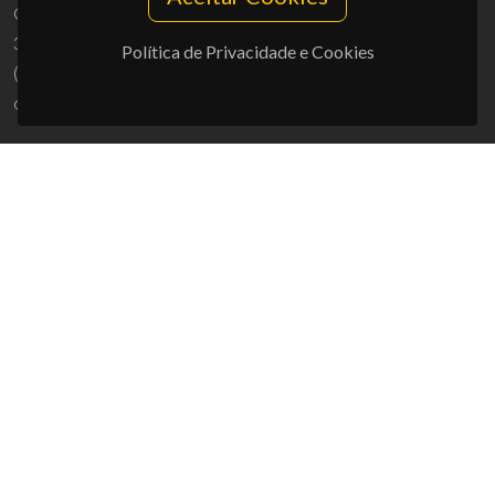
Campus Universitário de Santiago
3810-193 Aveiro - Portugal
Política de Privacidade e Cookies
(+351) 234 370 200
ciceco@ua.pt
APOIOS
UID/PRR/50011/2025
(DOI:
10.54499/UID/PRR/50011/2025
) &
UID/PRR2/50011/2025
(DOI:
10.54499/UID/PRR2/50011/2025
)