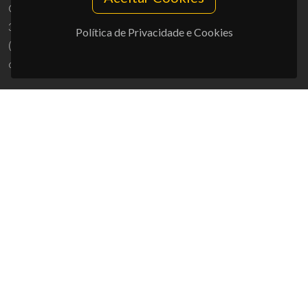
Campus Universitário de Santiago
3810-193 Aveiro - Portugal
Política de Privacidade e Cookies
(+351) 234 370 200
ciceco@ua.pt
APOIOS
UID/PRR/50011/2025
(DOI:
10.54499/UID/PRR/50011/2025
) &
UID/PRR2/50011/2025
(DOI:
10.54499/UID/PRR2/50011/2025
)