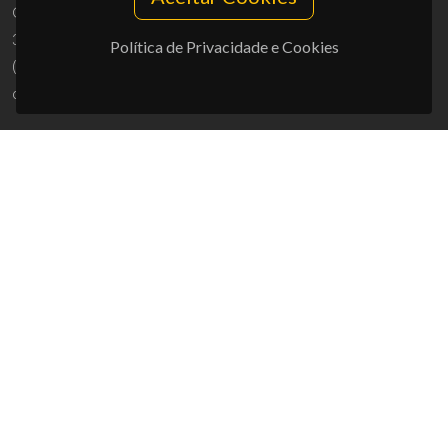
Campus Universitário de Santiago
3810-193 Aveiro - Portugal
Política de Privacidade e Cookies
(+351) 234 370 200
ciceco@ua.pt
APOIOS
UID/PRR/50011/2025
(DOI:
10.54499/UID/PRR/50011/2025
) &
UID/PRR2/50011/2025
(DOI:
10.54499/UID/PRR2/50011/2025
)