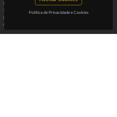
Campus Universitário de Santiago
3810-193 Aveiro - Portugal
Política de Privacidade e Cookies
(+351) 234 370 200
ciceco@ua.pt
APOIOS
UID/PRR/50011/2025
(DOI:
10.54499/UID/PRR/50011/2025
) &
UID/PRR2/50011/2025
(DOI:
10.54499/UID/PRR2/50011/2025
)