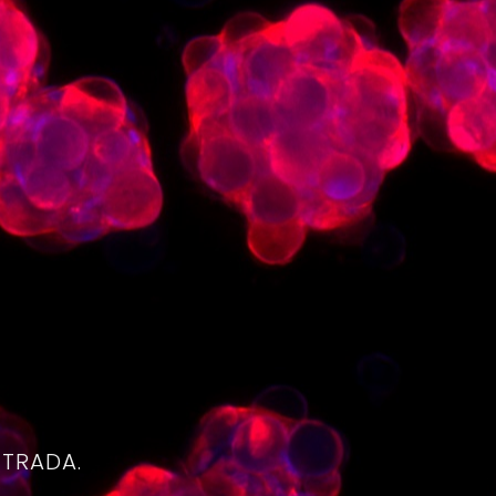
4
NTRADA.