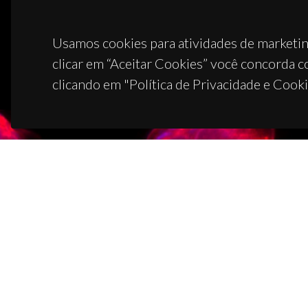
Usamos cookies para atividades de marketin
clicar em “Aceitar Cookies” você concorda c
clicando em "Política de Privacidade e Cooki
CON
Campus
3810-1
(+351)
ciceco