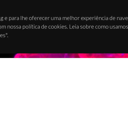
g e para lhe oferecer uma melhor experiência de nav
om nossa política de cookies. Leia sobre como usamo
es".
TACTOS
APOIOS
 Universitário de Santiago
93 Aveiro - Portugal
 234 370 200
@ua.pt