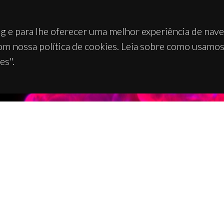
g e para lhe oferecer uma melhor experiência de nav
om nossa política de cookies. Leia sobre como usamo
es".
TACTOS
APOIOS
 Universitário de Santiago
93 Aveiro - Portugal
 234 370 200
@ua.pt