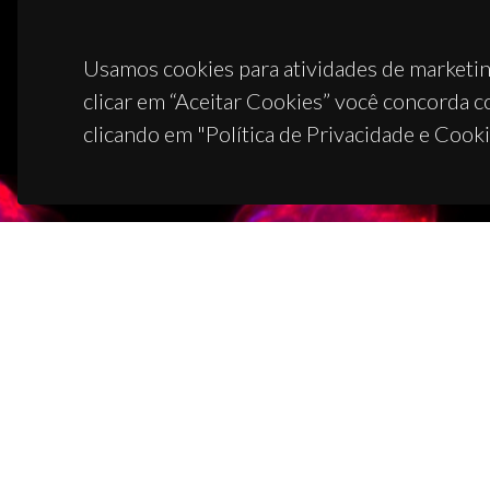
Usamos cookies para atividades de marketin
clicar em “Aceitar Cookies” você concorda c
clicando em "Política de Privacidade e Cooki
CON
Campus
3810-1
(+351)
ciceco