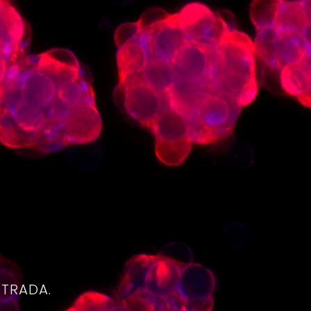
4
NTRADA.