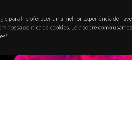
g e para lhe oferecer uma melhor experiência de nav
om nossa política de cookies. Leia sobre como usamo
es".
TACTOS
APOIOS
 Universitário de Santiago
93 Aveiro - Portugal
 234 370 200
@ua.pt