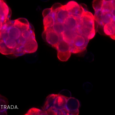
4
NTRADA.