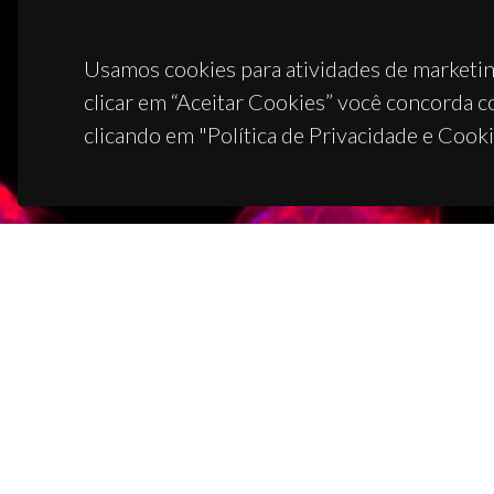
Usamos cookies para atividades de marketin
clicar em “Aceitar Cookies” você concorda c
clicando em "Política de Privacidade e Cooki
CON
Campus
3810-1
(+351)
ciceco