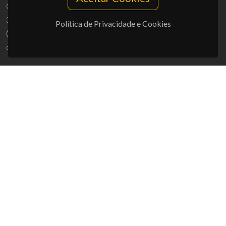
Campus Universitário de Santiago
3810-193 Aveiro - Portugal
Política de Privacidade e Cookies
(+351) 234 370 200
ciceco@ua.pt
APOIOS
UID/PRR/50011/2025
(DOI:
10.54499/UID/PRR/50011/2025
) &
UID/PRR2/50011/2025
(DOI:
10.54499/UID/PRR2/50011/2025
)