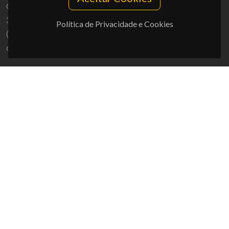
Campus Universitário de Santiago
3810-193 Aveiro - Portugal
Política de Privacidade e Cookies
(+351) 234 370 200
ciceco@ua.pt
APOIOS
UID/PRR/50011/2025
(DOI:
10.54499/UID/PRR/50011/2025
) &
UID/PRR2/50011/2025
(DOI:
10.54499/UID/PRR2/50011/2025
)