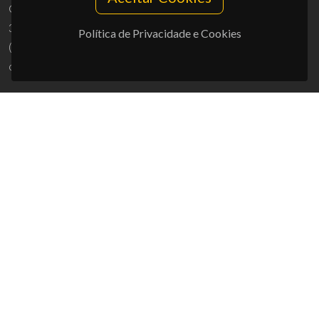
Campus Universitário de Santiago
3810-193 Aveiro - Portugal
Política de Privacidade e Cookies
(+351) 234 370 200
ciceco@ua.pt
APOIOS
UID/PRR/50011/2025
(DOI:
10.54499/UID/PRR/50011/2025
) &
UID/PRR2/50011/2025
(DOI:
10.54499/UID/PRR2/50011/2025
)