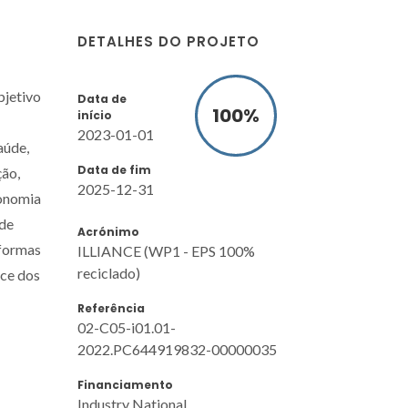
DETALHES DO PROJETO
bjetivo
Data de
100
%
início
2023-01-01
aúde,
Data de fim
ção,
2025-12-31
conomia
rde
Acrónimo
aformas
ILLIANCE (WP1 - EPS 100%
reciclado)
nce dos
Referência
02-C05-i01.01-
2022.PC644919832-00000035
Financiamento
Industry National