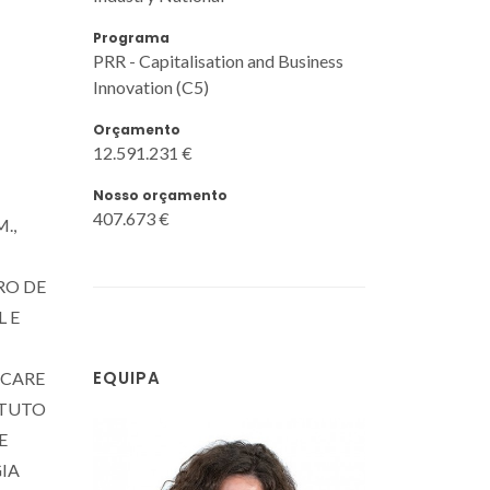
Programa
PRR - Capitalisation and Business
Innovation (C5)
Orçamento
12.591.231 €
Nosso orçamento
407.673 €
.,
RO DE
L E
EQUIPA
 CARE
ITUTO
E
IA