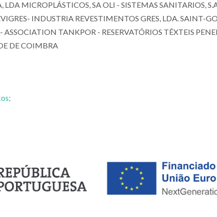
 LDA MICROPLÁSTICOS, SA OLI - SISTEMAS SANITARIOS, S.A
EVIGRES- INDUSTRIA REVESTIMENTOS GRES, LDA. SAINT-G
 - ASSOCIATION TANKPOR - RESERVATÓRIOS TÊXTEIS PEN
ADE DE COIMBRA
cos;
Paula Celeste da Silva
Idalina José Mo
Ferreira
Gonçalves
Investigador Coordenador
Investigador Auxil