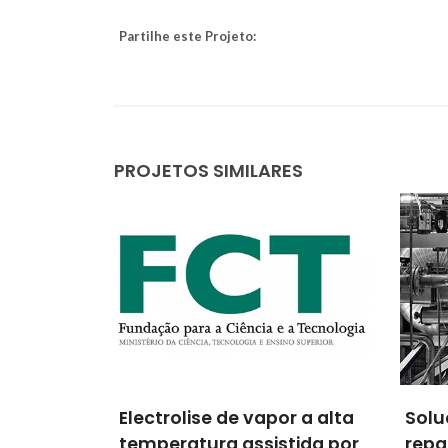
Partilhe este Projeto:
PROJETOS SIMILARES
r a alta
Solução ecoeficiente para
Tran
tida por
reparação de vidrados em
do f