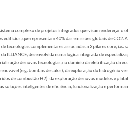
stema complexo de projetos integrados que visam endereçar o o
os edifícios, que representam 40% das emissões globais de CO2. A
 tecnologias complementares associadas a 3 pilares core, i.e.: s
l da ILLIANCE, desenvolvida numa lógica integrada de especializa
rialização de novas tecnologias, no domínio da eletrificação da e
 renovável (e.g. bombas de calor); da exploração do hidrogénio ve
íbridos de combustão H2); da exploração de novos modelos e plat
as soluções inteligentes de eficiência, funcionalização e performa