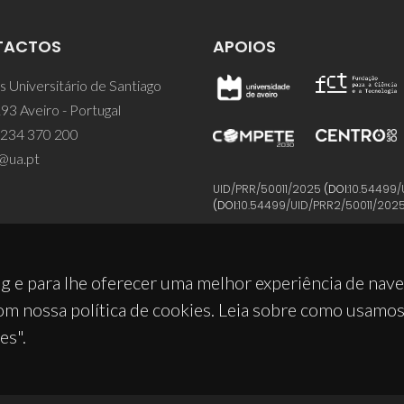
TACTOS
APOIOS
 Universitário de Santiago
93 Aveiro - Portugal
 234 370 200
@ua.pt
UID/PRR/50011/2025
(DOI:
10.54499/
(DOI:
10.54499/UID/PRR2/50011/202
g e para lhe oferecer uma melhor experiência de nav
om nossa política de cookies. Leia sobre como usamo
es".
© 2026, CICECO
Privacy Policy