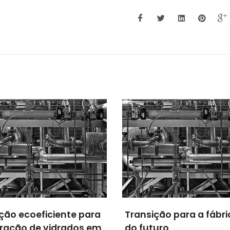
sição para a fábrica
NANOMOTION -
uturo
Nanoelectromechanic