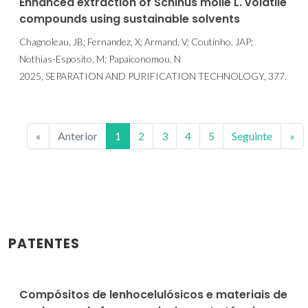
Enhanced extraction of Schinus molle L. volatile
compounds using sustainable solvents
Chagnoleau, JB; Fernandez, X; Armand, V; Coutinho, JAP;
Nothias-Esposito, M; Papaiconomou, N
2025, SEPARATION AND PURIFICATION TECHNOLOGY, 377.
«
Anterior
1
2
3
4
5
Seguinte
»
PATENTES
Compósitos de lenhocelulósicos e materiais de