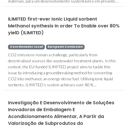
materiais, para um desenvolvimento sustentável e em proveito ...
ILIMITED first-ever Ionic LIquid sorbent
Methanol synthesis In order To Enable over 80%
yielD (ILIMITED)
Coordenador Local
European Comission
CO2 emissions remain a challenge, particularly from
decentralised sources like wastewater treatment plants. In this
context, the EU-funded ILIMITED project aims to tackle this
issue by introducing a groundbreaking method for converting
CO2 into methanol, an energy-dense fuel. Utilising ionic liquid
sorbents, ILIMITED’s system achieves over 80 % ...
Investigação E Desenvolvimento de Soluções
Inovadoras de Embalagem E
Acondicionamento Alimentar, A Partir da
Valorização de Subprodutos do