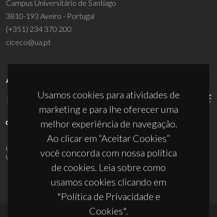
Campus Universitário de Santiago
3810-193 Aveiro - Portugal
(+351) 234 370 200
ciceco@ua.pt
APOIOS
Usamos cookies para atividades de
marketing e para lhe oferecer uma
melhor experiência de navegação.
Ao clicar em “Aceitar Cookies”
UID/PRR/50011/2025
(DOI:
10.54499/UID/PRR/50011/2025
) &
você concorda com nossa política
UID/PRR2/50011/2025
(DOI:
10.54499/UID/PRR2/50011/2025
)
de cookies. Leia sobre como
usamos cookies clicando em
"Política de Privacidade e
Cookies".