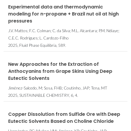
Experimental data and thermodynamic
modeling for n-propane + Brazil nut oil at high
pressures
J.V. Mattos; F.C. Colman; C. da Silva; M.L. Alcantara; P.M. Ndiaye;
C.E.C. Rodrigues; L. Cardozo-Filho
2025, Fluid Phase Equilibria, 589.
New Approaches for the Extraction of
Anthocyanins from Grape Skins Using Deep
Eutectic Solvents
Jiménez-Salcedo, M; Sosa, FHB; Coutinho, JAP; Tena, MT
2025, SUSTAINABLE CHEMISTRY, 6, 4.
Copper Dissolution from Sulfide Ore with Deep
Eutectic Solvents Based on Choline Chloride
Hernández, PC; Muñoz, VM; Jiménez, YP; Coutinho, JAP;