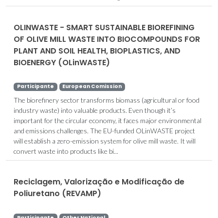
OLINWASTE - SMART SUSTAINABLE BIOREFINING
OF OLIVE MILL WASTE INTO BIOCOMPOUNDS FOR
PLANT AND SOIL HEALTH, BIOPLASTICS, AND
BIOENERGY (OLinWASTE)
Participante
European Comission
The biorefinery sector transforms biomass (agricultural or food
industry waste) into valuable products. Even though it’s
important for the circular economy, it faces major environmental
and emissions challenges. The EU-funded OLinWASTE project
will establish a zero-emission system for olive mill waste. It will
convert waste into products like bi...
Reciclagem, Valorização e Modificação de
Poliuretano (REVAMP)
Participante
Other National