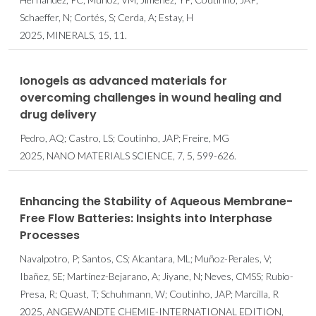
Schaeffer, N; Cortés, S; Cerda, A; Estay, H
2025, MINERALS, 15, 11.
Ionogels as advanced materials for
overcoming challenges in wound healing and
drug delivery
Pedro, AQ; Castro, LS; Coutinho, JAP; Freire, MG
2025, NANO MATERIALS SCIENCE, 7, 5, 599-626.
Enhancing the Stability of Aqueous Membrane-
Free Flow Batteries: Insights into Interphase
Processes
Navalpotro, P; Santos, CS; Alcantara, ML; Muñoz-Perales, V;
Ibañez, SE; Martínez-Bejarano, A; Jiyane, N; Neves, CMSS; Rubio-
Presa, R; Quast, T; Schuhmann, W; Coutinho, JAP; Marcilla, R
2025, ANGEWANDTE CHEMIE-INTERNATIONAL EDITION,