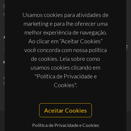
(+351) 234 370 200
ciceco@ua.pt
Usamos cookies para atividades de
marketing e para lhe oferecer uma
melhor experiência de navegação.
APOIOS
Ao clicar em “Aceitar Cookies”
você concorda com nossa política
de cookies. Leia sobre como
usamos cookies clicando em
"Política de Privacidade e
UID/PRR/50011/2025
(DOI:
10.54499/UID/PRR/50011/2025
) &
UID/PRR2/50011/2025
(DOI:
10.54499/UID/PRR2/50011/2025
)
Cookies".
Aceitar Cookies
Política de Privacidade e Cookies
© 2026, CICECO