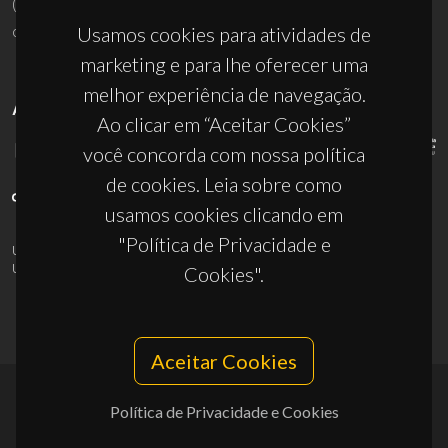
(+351) 234 370 200
ciceco@ua.pt
Usamos cookies para atividades de
marketing e para lhe oferecer uma
melhor experiência de navegação.
APOIOS
Ao clicar em “Aceitar Cookies”
você concorda com nossa política
de cookies. Leia sobre como
usamos cookies clicando em
"Política de Privacidade e
UID/PRR/50011/2025
(DOI:
10.54499/UID/PRR/50011/2025
) &
UID/PRR2/50011/2025
(DOI:
10.54499/UID/PRR2/50011/2025
)
Cookies".
Aceitar Cookies
Política de Privacidade e Cookies
© 2026, CICECO
Privacy Policy