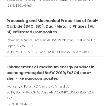
ISBN: 1361-6463
Processing and Mechanical Properties of Dual-
Carbide (B4C, SiC), Dual-Metallic Phases (Al,
Si) Infiltrated Composites
Ravanan, A; Vieira, JM; Almeida, BA; Ramkumar, C; Oliveira, FJ;
Lopes, AB; Wu, HY
2019, MATERIALS TODAY-PROCEEDINGS, 16, 374-383.
Enhancement of maximum energy product in
exchange-coupled BaFe12O19/Fe3O4 core-
shell-like nanocomposites
Mohseni, F; Pullar, RC; Vieira, JM; Amaral, JS
2019, JOURNAL OF ALLOYS AND COMPOUNDS, 806, 120-
126.
ISBN: 1873-4669