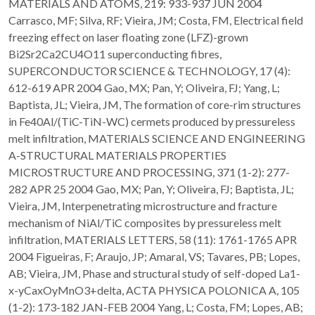
MATERIALS AND ATOMS, 219: 933-937 JUN 2004
Carrasco, MF; Silva, RF; Vieira, JM; Costa, FM, Electrical field
freezing effect on laser floating zone (LFZ)-grown
Bi2Sr2Ca2CU4O11 superconducting fibres,
SUPERCONDUCTOR SCIENCE & TECHNOLOGY, 17 (4):
612-619 APR 2004 Gao, MX; Pan, Y; Oliveira, FJ; Yang, L;
Baptista, JL; Vieira, JM, The formation of core-rim structures
in Fe40Al/(TiC-TiN-WC) cermets produced by pressureless
melt infiltration, MATERIALS SCIENCE AND ENGINEERING
A-STRUCTURAL MATERIALS PROPERTIES
MICROSTRUCTURE AND PROCESSING, 371 (1-2): 277-
282 APR 25 2004 Gao, MX; Pan, Y; Oliveira, FJ; Baptista, JL;
Vieira, JM, Interpenetrating microstructure and fracture
mechanism of NiAl/TiC composites by pressureless melt
infiltration, MATERIALS LETTERS, 58 (11): 1761-1765 APR
2004 Figueiras, F; Araujo, JP; Amaral, VS; Tavares, PB; Lopes,
AB; Vieira, JM, Phase and structural study of self-doped La1-
x-yCaxOyMnO3+delta, ACTA PHYSICA POLONICA A, 105
(1-2): 173-182 JAN-FEB 2004 Yang, L; Costa, FM; Lopes, AB;