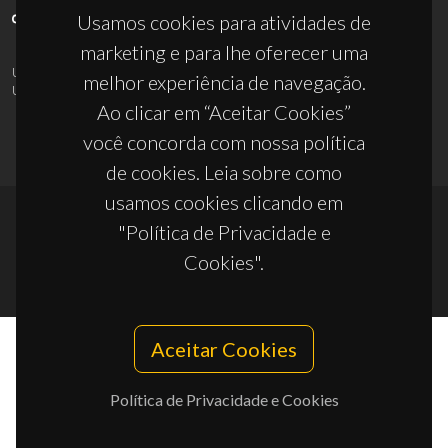
Usamos cookies para atividades de
marketing e para lhe oferecer uma
UID/PRR/50011/2025
(DOI:
10.54499/UID/PRR/50011/2025
) &
melhor experiência de navegação.
UID/PRR2/50011/2025
(DOI:
10.54499/UID/PRR2/50011/2025
)
Ao clicar em “Aceitar Cookies”
você concorda com nossa política
de cookies. Leia sobre como
usamos cookies clicando em
"Política de Privacidade e
© 2026, CICECO
Cookies".
Privacy Policy
Aceitar Cookies
Política de Privacidade e Cookies