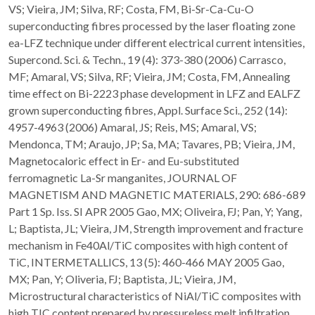
VS; Vieira, JM; Silva, RF; Costa, FM, Bi-Sr-Ca-Cu-O
superconducting fibres processed by the laser floating zone
ea-LFZ technique under different electrical current intensities,
Supercond. Sci. & Techn., 19 (4): 373-380 (2006) Carrasco,
MF; Amaral, VS; Silva, RF; Vieira, JM; Costa, FM, Annealing
time effect on Bi-2223 phase development in LFZ and EALFZ
grown superconducting fibres, Appl. Surface Sci., 252 (14):
4957-4963 (2006) Amaral, JS; Reis, MS; Amaral, VS;
Mendonca, TM; Araujo, JP; Sa, MA; Tavares, PB; Vieira, JM,
Magnetocaloric effect in Er- and Eu-substituted
ferromagnetic La-Sr manganites, JOURNAL OF
MAGNETISM AND MAGNETIC MATERIALS, 290: 686-689
Part 1 Sp. Iss. SI APR 2005 Gao, MX; Oliveira, FJ; Pan, Y; Yang,
L; Baptista, JL; Vieira, JM, Strength improvement and fracture
mechanism in Fe40Al/TiC composites with high content of
TiC, INTERMETALLICS, 13 (5): 460-466 MAY 2005 Gao,
MX; Pan, Y; Oliveria, FJ; Baptista, JL; Vieira, JM,
Microstructural characteristics of NiAl/TiC composites with
high TIC content prepared by pressureless melt infiltration,