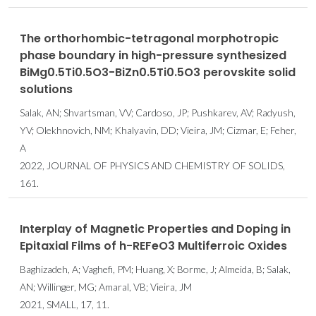
The orthorhombic-tetragonal morphotropic
phase boundary in high-pressure synthesized
BiMg0.5Ti0.5O3-BiZn0.5Ti0.5O3 perovskite solid
solutions
Salak, AN; Shvartsman, VV; Cardoso, JP; Pushkarev, AV; Radyush,
YV; Olekhnovich, NM; Khalyavin, DD; Vieira, JM; Cizmar, E; Feher,
A
2022, JOURNAL OF PHYSICS AND CHEMISTRY OF SOLIDS,
161.
Interplay of Magnetic Properties and Doping in
Epitaxial Films of h-REFeO3 Multiferroic Oxides
Baghizadeh, A; Vaghefi, PM; Huang, X; Borme, J; Almeida, B; Salak,
AN; Willinger, MG; Amaral, VB; Vieira, JM
2021, SMALL, 17, 11.