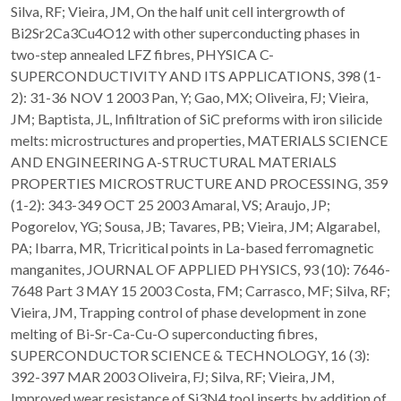
Silva, RF; Vieira, JM, On the half unit cell intergrowth of
Bi2Sr2Ca3Cu4O12 with other superconducting phases in
two-step annealed LFZ fibres, PHYSICA C-
SUPERCONDUCTIVITY AND ITS APPLICATIONS, 398 (1-
2): 31-36 NOV 1 2003 Pan, Y; Gao, MX; Oliveira, FJ; Vieira,
JM; Baptista, JL, Infiltration of SiC preforms with iron silicide
melts: microstructures and properties, MATERIALS SCIENCE
AND ENGINEERING A-STRUCTURAL MATERIALS
PROPERTIES MICROSTRUCTURE AND PROCESSING, 359
(1-2): 343-349 OCT 25 2003 Amaral, VS; Araujo, JP;
Pogorelov, YG; Sousa, JB; Tavares, PB; Vieira, JM; Algarabel,
PA; Ibarra, MR, Tricritical points in La-based ferromagnetic
manganites, JOURNAL OF APPLIED PHYSICS, 93 (10): 7646-
7648 Part 3 MAY 15 2003 Costa, FM; Carrasco, MF; Silva, RF;
Vieira, JM, Trapping control of phase development in zone
melting of Bi-Sr-Ca-Cu-O superconducting fibres,
SUPERCONDUCTOR SCIENCE & TECHNOLOGY, 16 (3):
392-397 MAR 2003 Oliveira, FJ; Silva, RF; Vieira, JM,
Improved wear resistance of Si3N4 tool inserts by addition of