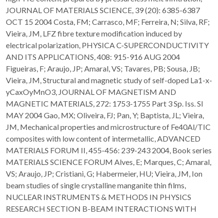
JOURNAL OF MATERIALS SCIENCE, 39 (20): 6385-6387
OCT 15 2004 Costa, FM; Carrasco, MF; Ferreira, N; Silva, RF;
Vieira, JM, LFZ fibre texture modification induced by
electrical polarization, PHYSICA C-SUPERCONDUCTIVITY
AND ITS APPLICATIONS, 408: 915-916 AUG 2004
Figueiras, F; Araujo, JP; Amaral, VS; Tavares, PB; Sousa, JB;
Vieira, JM, Structural and magnetic study of self-doped La1-x-
yCaxOyMnO3, JOURNAL OF MAGNETISM AND
MAGNETIC MATERIALS, 272: 1753-1755 Part 3 Sp. Iss. SI
MAY 2004 Gao, MX; Oliveira, FJ; Pan, Y; Baptista, JL; Vieira,
JM, Mechanical properties and microstructure of Fe40Al/TIC
composites with low content of intermetallic, ADVANCED
MATERIALS FORUM II, 455-456: 239-243 2004, Book series
MATERIALS SCIENCE FORUM Alves, E; Marques, C; Amaral,
VS; Araujo, JP; Cristiani, G; Habermeier, HU; Vieira, JM, Ion
beam studies of single crystalline manganite thin films,
NUCLEAR INSTRUMENTS & METHODS IN PHYSICS
RESEARCH SECTION B-BEAM INTERACTIONS WITH