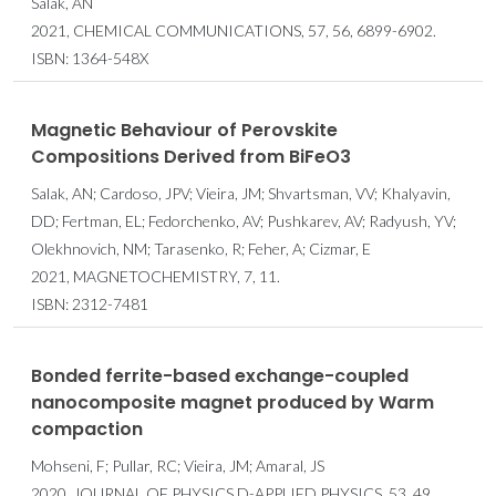
Salak, AN
2021, CHEMICAL COMMUNICATIONS, 57, 56, 6899-6902.
ISBN: 1364-548X
Magnetic Behaviour of Perovskite
Compositions Derived from BiFeO3
Salak, AN; Cardoso, JPV; Vieira, JM; Shvartsman, VV; Khalyavin,
DD; Fertman, EL; Fedorchenko, AV; Pushkarev, AV; Radyush, YV;
Olekhnovich, NM; Tarasenko, R; Feher, A; Cizmar, E
2021, MAGNETOCHEMISTRY, 7, 11.
ISBN: 2312-7481
Bonded ferrite-based exchange-coupled
nanocomposite magnet produced by Warm
compaction
Mohseni, F; Pullar, RC; Vieira, JM; Amaral, JS
2020, JOURNAL OF PHYSICS D-APPLIED PHYSICS, 53, 49.