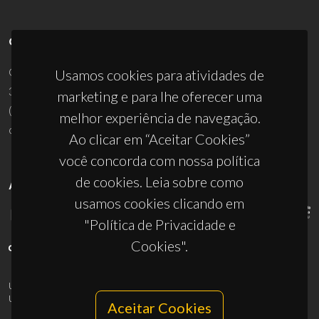
CONTACTOS
Campus Universitário de Santiago
Usamos cookies para atividades de
3810-193 Aveiro - Portugal
marketing e para lhe oferecer uma
(+351) 234 370 200
melhor experiência de navegação.
ciceco@ua.pt
Ao clicar em “Aceitar Cookies”
você concorda com nossa política
de cookies. Leia sobre como
APOIOS
usamos cookies clicando em
"Política de Privacidade e
Cookies".
UID/PRR/50011/2025
(DOI:
10.54499/UID/PRR/50011/2025
) &
UID/PRR2/50011/2025
(DOI:
10.54499/UID/PRR2/50011/2025
)
Aceitar Cookies