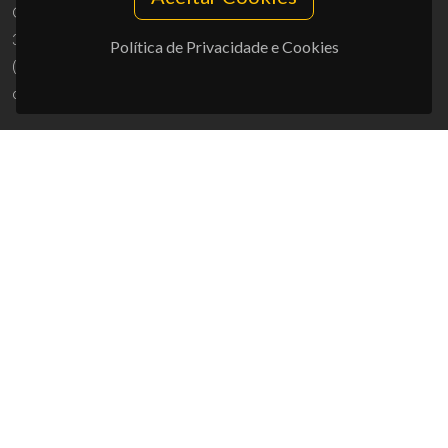
Campus Universitário de Santiago
3810-193 Aveiro - Portugal
Política de Privacidade e Cookies
(+351) 234 370 200
ciceco@ua.pt
APOIOS
UID/PRR/50011/2025
(DOI:
10.54499/UID/PRR/50011/2025
) &
UID/PRR2/50011/2025
(DOI:
10.54499/UID/PRR2/50011/2025
)