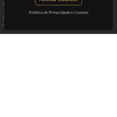
Campus Universitário de Santiago
3810-193 Aveiro - Portugal
Política de Privacidade e Cookies
(+351) 234 370 200
ciceco@ua.pt
APOIOS
UID/PRR/50011/2025
(DOI:
10.54499/UID/PRR/50011/2025
) &
UID/PRR2/50011/2025
(DOI:
10.54499/UID/PRR2/50011/2025
)