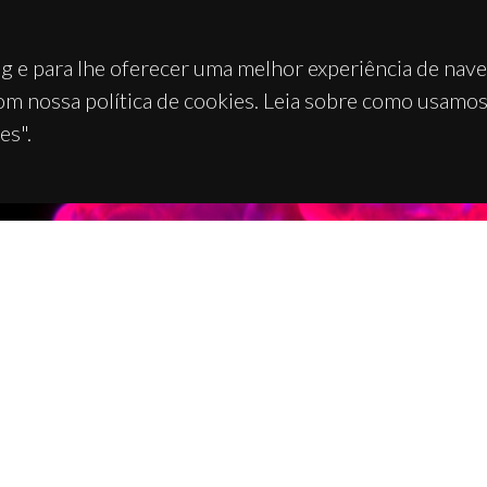
g e para lhe oferecer uma melhor experiência de nav
om nossa política de cookies. Leia sobre como usamo
es".
TACTOS
APOIOS
 Universitário de Santiago
93 Aveiro - Portugal
 234 370 200
@ua.pt