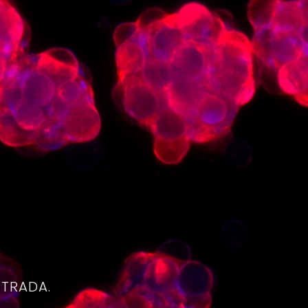
4
NTRADA.