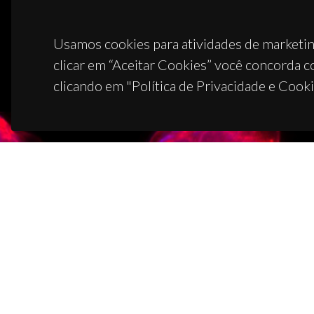
Usamos cookies para atividades de marketin
clicar em “Aceitar Cookies” você concorda c
clicando em "Política de Privacidade e Cooki
CON
Campus
3810-1
(+351)
ciceco