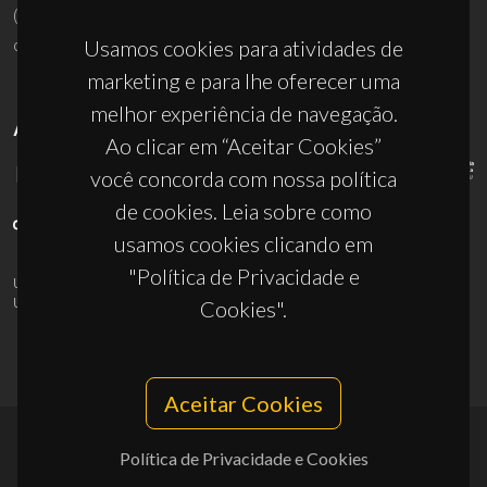
(+351) 234 370 200
ciceco@ua.pt
Usamos cookies para atividades de
marketing e para lhe oferecer uma
melhor experiência de navegação.
APOIOS
Ao clicar em “Aceitar Cookies”
você concorda com nossa política
de cookies. Leia sobre como
usamos cookies clicando em
"Política de Privacidade e
UID/PRR/50011/2025
(DOI:
10.54499/UID/PRR/50011/2025
) &
UID/PRR2/50011/2025
(DOI:
10.54499/UID/PRR2/50011/2025
)
Cookies".
Aceitar Cookies
Política de Privacidade e Cookies
© 2026, CICECO