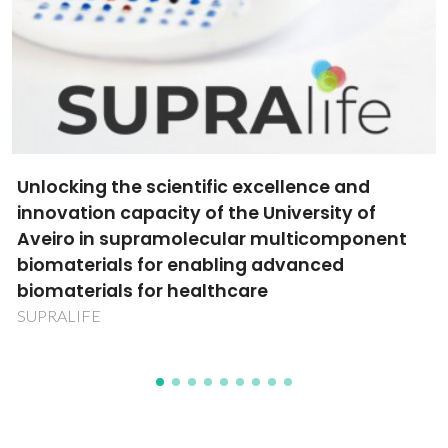
Novas estruturas metalo-orgânicas multi-
funcuionais inteligentes com metais de
transição e terras raras (TROFs), com
propiriedades magnéticas e luminescentes
sintonizáveis
PTDC/CTM-NAN/119994/2010