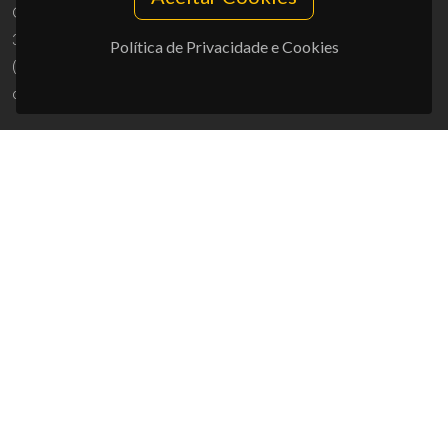
Campus Universitário de Santiago
3810-193 Aveiro - Portugal
Política de Privacidade e Cookies
(+351) 234 370 200
ciceco@ua.pt
APOIOS
UID/PRR/50011/2025
(DOI:
10.54499/UID/PRR/50011/2025
) &
UID/PRR2/50011/2025
(DOI:
10.54499/UID/PRR2/50011/2025
)