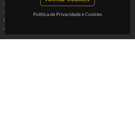
Campus Universitário de Santiago
3810-193 Aveiro - Portugal
Política de Privacidade e Cookies
(+351) 234 370 200
ciceco@ua.pt
APOIOS
UID/PRR/50011/2025
(DOI:
10.54499/UID/PRR/50011/2025
) &
UID/PRR2/50011/2025
(DOI:
10.54499/UID/PRR2/50011/2025
)