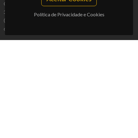
Campus Universitário de Santiago
3810-193 Aveiro - Portugal
Política de Privacidade e Cookies
(+351) 234 370 200
ciceco@ua.pt
APOIOS
UID/PRR/50011/2025
(DOI:
10.54499/UID/PRR/50011/2025
) &
UID/PRR2/50011/2025
(DOI:
10.54499/UID/PRR2/50011/2025
)