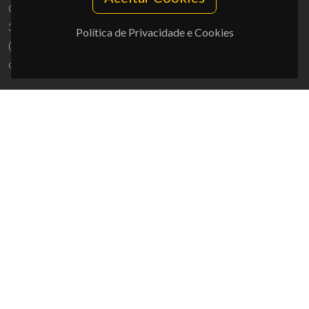
Campus Universitário de Santiago
3810-193 Aveiro - Portugal
Política de Privacidade e Cookies
(+351) 234 370 200
ciceco@ua.pt
APOIOS
UID/PRR/50011/2025
(DOI:
10.54499/UID/PRR/50011/2025
) &
UID/PRR2/50011/2025
(DOI:
10.54499/UID/PRR2/50011/2025
)