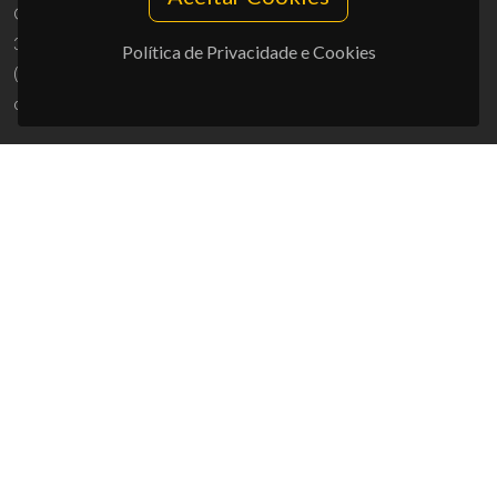
Campus Universitário de Santiago
3810-193 Aveiro - Portugal
Política de Privacidade e Cookies
(+351) 234 370 200
ciceco@ua.pt
APOIOS
UID/PRR/50011/2025
(DOI:
10.54499/UID/PRR/50011/2025
) &
UID/PRR2/50011/2025
(DOI:
10.54499/UID/PRR2/50011/2025
)