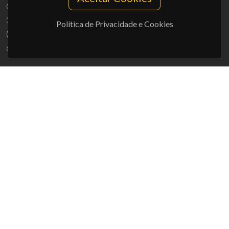
Campus Universitário de Santiago
3810-193 Aveiro - Portugal
Política de Privacidade e Cookies
(+351) 234 370 200
ciceco@ua.pt
APOIOS
UID/PRR/50011/2025
(DOI:
10.54499/UID/PRR/50011/2025
) &
UID/PRR2/50011/2025
(DOI:
10.54499/UID/PRR2/50011/2025
)