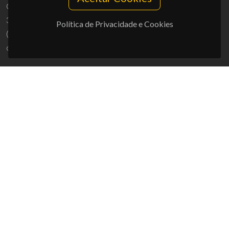
Campus Universitário de Santiago
3810-193 Aveiro - Portugal
Política de Privacidade e Cookies
(+351) 234 370 200
ciceco@ua.pt
APOIOS
UID/PRR/50011/2025
(DOI:
10.54499/UID/PRR/50011/2025
) &
UID/PRR2/50011/2025
(DOI:
10.54499/UID/PRR2/50011/2025
)