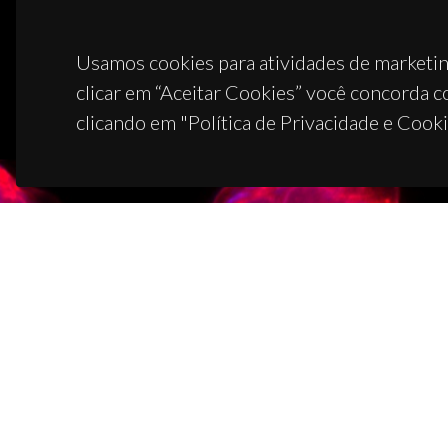
Usamos cookies para atividades de marketin
clicar em “Aceitar Cookies” você concorda c
clicando em "Política de Privacidade e Cooki
CON
Campus
3810-1
(+351)
ciceco