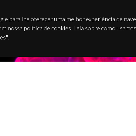
g e para lhe oferecer uma melhor experiência de nav
om nossa política de cookies. Leia sobre como usamo
es".
TACTOS
APOIOS
 Universitário de Santiago
93 Aveiro - Portugal
 234 370 200
@ua.pt