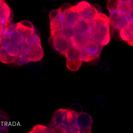
4
NTRADA.