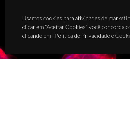
Usamos cookies para atividades de marketin
clicar em “Aceitar Cookies” você concorda c
clicando em "Política de Privacidade e Cooki
CON
Campus
3810-1
(+351)
ciceco