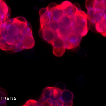
4
NTRADA.