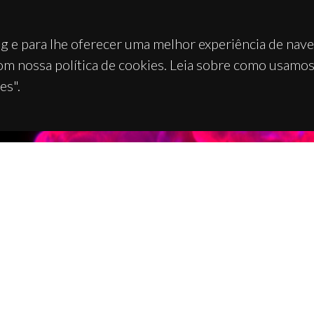
g e para lhe oferecer uma melhor experiência de nav
om nossa política de cookies. Leia sobre como usamo
es".
TACTOS
APOIOS
 Universitário de Santiago
93 Aveiro - Portugal
 234 370 200
@ua.pt