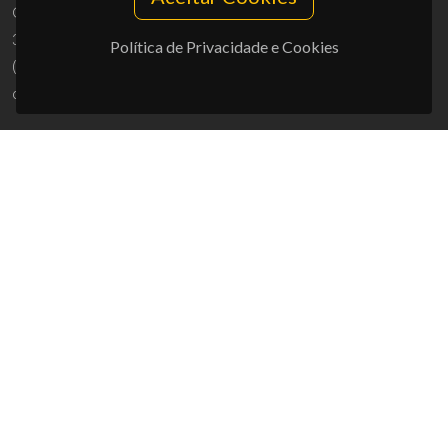
Campus Universitário de Santiago
3810-193 Aveiro - Portugal
Política de Privacidade e Cookies
(+351) 234 370 200
ciceco@ua.pt
APOIOS
UID/PRR/50011/2025
(DOI:
10.54499/UID/PRR/50011/2025
) &
UID/PRR2/50011/2025
(DOI:
10.54499/UID/PRR2/50011/2025
)