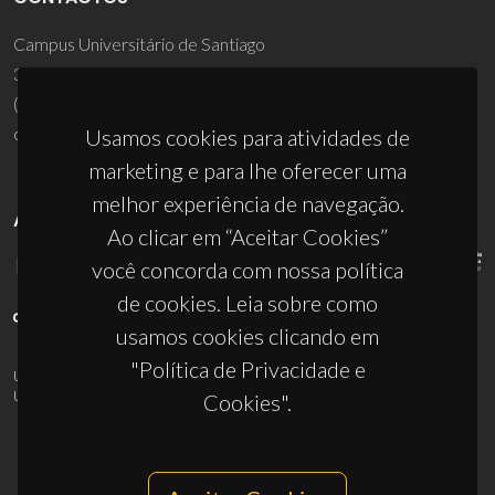
Campus Universitário de Santiago
3810-193 Aveiro - Portugal
(+351) 234 370 200
ciceco@ua.pt
Usamos cookies para atividades de
marketing e para lhe oferecer uma
melhor experiência de navegação.
APOIOS
Ao clicar em “Aceitar Cookies”
você concorda com nossa política
de cookies. Leia sobre como
usamos cookies clicando em
"Política de Privacidade e
UID/PRR/50011/2025
(DOI:
10.54499/UID/PRR/50011/2025
) &
UID/PRR2/50011/2025
(DOI:
10.54499/UID/PRR2/50011/2025
)
Cookies".