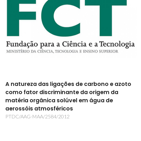
Otimização do tratamento de águas
residuais por adsorção-degradação
sinergética de micro-contaminantes
orgânicos utilizando materiais de carbono
modificados com enzimas
SYNERGY