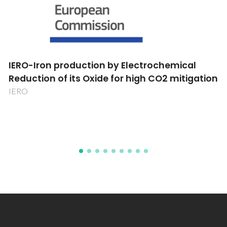
Concentradores solares luminescentes
flexíveis e de elevado desempenho para
conversão fotovoltaica
SOLARFLEX