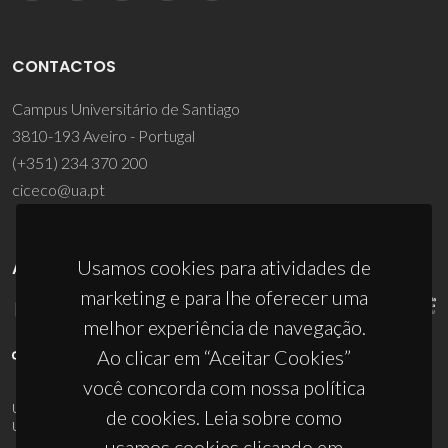
CONTACTOS
Campus Universitário de Santiago
3810-193 Aveiro - Portugal
(+351) 234 370 200
ciceco@ua.pt
Usamos cookies para atividades de
APOIOS
marketing e para lhe oferecer uma
melhor experiência de navegação.
Ao clicar em “Aceitar Cookies”
você concorda com nossa política
UID/PRR/50011/2025
(DOI:
10.54499/UID/PRR/50011/2025
) &
de cookies. Leia sobre como
UID/PRR2/50011/2025
(DOI:
10.54499/UID/PRR2/50011/2025
)
usamos cookies clicando em