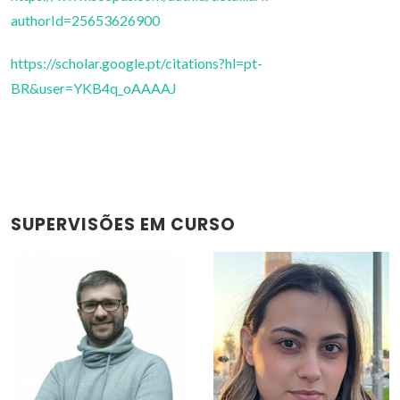
authorId=25653626900
https://scholar.google.pt/citations?hl=pt-
BR&user=YKB4q_oAAAAJ
SUPERVISÕES EM CURSO