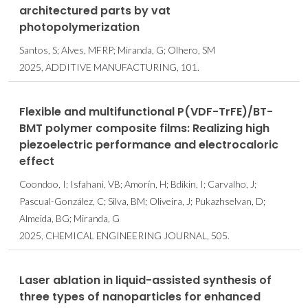
architectured parts by vat
photopolymerization
Santos, S; Alves, MFRP; Miranda, G; Olhero, SM
2025, ADDITIVE MANUFACTURING, 101.
Flexible and multifunctional P(VDF-TrFE)/BT-
BMT polymer composite films: Realizing high
piezoelectric performance and electrocaloric
effect
Coondoo, I; Isfahani, VB; Amorín, H; Bdikin, I; Carvalho, J;
Pascual-González, C; Silva, BM; Oliveira, J; Pukazhselvan, D;
Almeida, BG; Miranda, G
2025, CHEMICAL ENGINEERING JOURNAL, 505.
Laser ablation in liquid-assisted synthesis of
three types of nanoparticles for enhanced