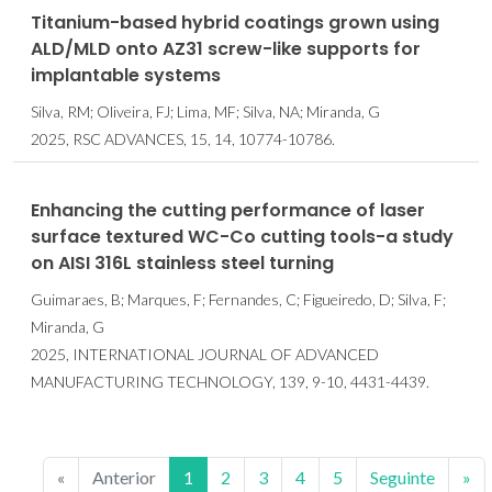
Titanium-based hybrid coatings grown using
ALD/MLD onto AZ31 screw-like supports for
implantable systems
Silva, RM; Oliveira, FJ; Lima, MF; Silva, NA; Miranda, G
2025, RSC ADVANCES, 15, 14, 10774-10786.
Enhancing the cutting performance of laser
surface textured WC-Co cutting tools-a study
on AISI 316L stainless steel turning
Guimaraes, B; Marques, F; Fernandes, C; Figueiredo, D; Silva, F;
Miranda, G
2025, INTERNATIONAL JOURNAL OF ADVANCED
MANUFACTURING TECHNOLOGY, 139, 9-10, 4431-4439.
«
Anterior
1
2
3
4
5
Seguinte
»