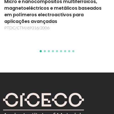
Liquidos Iónicos como Principios Activos
PTDC/EQU-EPR/104554/2008