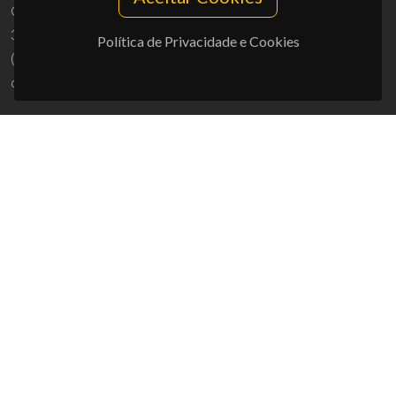
Campus Universitário de Santiago
3810-193 Aveiro - Portugal
Política de Privacidade e Cookies
(+351) 234 370 200
ciceco@ua.pt
APOIOS
UID/PRR/50011/2025
(DOI:
10.54499/UID/PRR/50011/2025
) &
UID/PRR2/50011/2025
(DOI:
10.54499/UID/PRR2/50011/2025
)