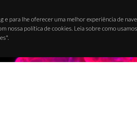
g e para lhe oferecer uma melhor experiência de nav
om nossa política de cookies. Leia sobre como usamo
es".
TACTOS
APOIOS
 Universitário de Santiago
93 Aveiro - Portugal
 234 370 200
@ua.pt