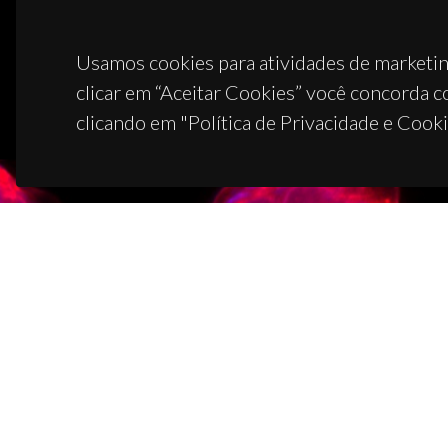
Usamos cookies para atividades de marketin
clicar em “Aceitar Cookies” você concorda c
clicando em "Política de Privacidade e Cooki
CON
Campus
3810-1
(+351)
ciceco