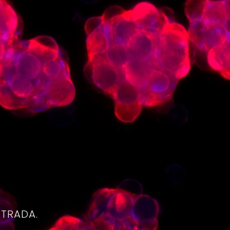
4
NTRADA.