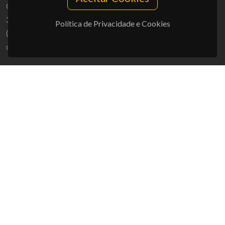
Campus Universitário de Santiago
3810-193 Aveiro - Portugal
Política de Privacidade e Cookies
(+351) 234 370 200
ciceco@ua.pt
APOIOS
UID/PRR/50011/2025
(DOI:
10.54499/UID/PRR/50011/2025
) &
UID/PRR2/50011/2025
(DOI:
10.54499/UID/PRR2/50011/2025
)