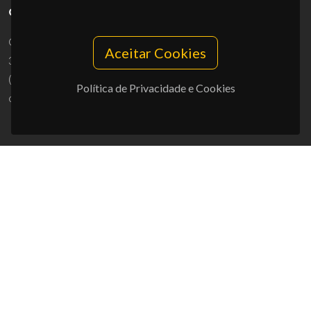
CONTACTOS
Campus Universitário de Santiago
Aceitar Cookies
3810-193 Aveiro - Portugal
(+351) 234 370 200
Política de Privacidade e Cookies
ciceco@ua.pt
APOIOS
UID/PRR/50011/2025
(DOI:
10.54499/UID/PRR/50011/2025
) &
UID/PRR2/50011/2025
(DOI:
10.54499/UID/PRR2/50011/2025
)