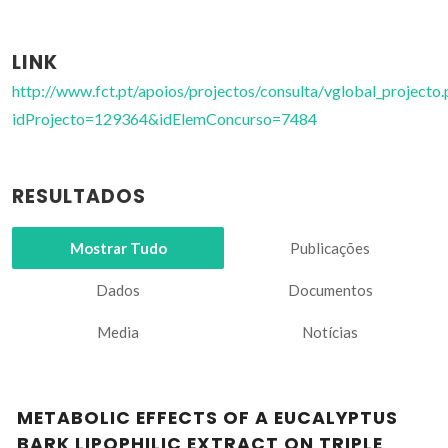
LINK
http://www.fct.pt/apoios/projectos/consulta/vglobal_projecto.
idProjecto=129364&idElemConcurso=7484
RESULTADOS
Mostrar Tudo
Publicações
Dados
Documentos
Media
Notícias
METABOLIC EFFECTS OF A EUCALYPTUS
BARK LIPOPHILIC EXTRACT ON TRIPLE