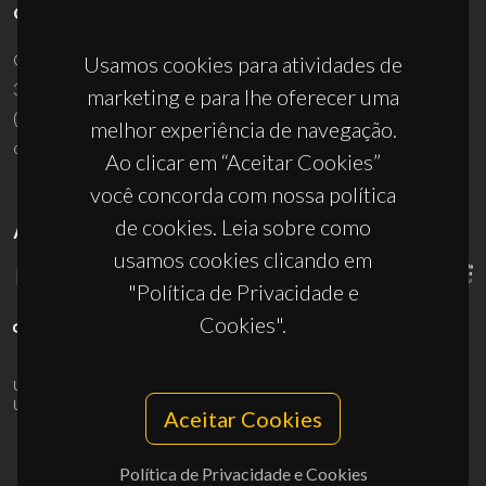
CONTACTOS
Campus Universitário de Santiago
Usamos cookies para atividades de
3810-193 Aveiro - Portugal
marketing e para lhe oferecer uma
(+351) 234 370 200
melhor experiência de navegação.
ciceco@ua.pt
Ao clicar em “Aceitar Cookies”
você concorda com nossa política
de cookies. Leia sobre como
APOIOS
usamos cookies clicando em
"Política de Privacidade e
Cookies".
UID/PRR/50011/2025
(DOI:
10.54499/UID/PRR/50011/2025
) &
UID/PRR2/50011/2025
(DOI:
10.54499/UID/PRR2/50011/2025
)
Aceitar Cookies
Política de Privacidade e Cookies