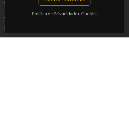
Campus Universitário de Santiago
3810-193 Aveiro - Portugal
Política de Privacidade e Cookies
(+351) 234 370 200
ciceco@ua.pt
APOIOS
UID/PRR/50011/2025
(DOI:
10.54499/UID/PRR/50011/2025
) &
UID/PRR2/50011/2025
(DOI:
10.54499/UID/PRR2/50011/2025
)