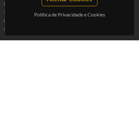
Campus Universitário de Santiago
3810-193 Aveiro - Portugal
Política de Privacidade e Cookies
(+351) 234 370 200
ciceco@ua.pt
APOIOS
UID/PRR/50011/2025
(DOI:
10.54499/UID/PRR/50011/2025
) &
UID/PRR2/50011/2025
(DOI:
10.54499/UID/PRR2/50011/2025
)