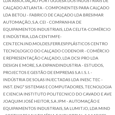
LDA ASSOCIAÇÃO PORTUGUESA DOS INDUSTRIAIS DE
CALÇADO ATLANTA - COMPONENTES PARA CALÇADO
LDA BETOLI - FABRICO DE CALÇADO LDA BRESIMAR
AUTOMAÇÃO, S.A. CEI - COMPANHIA DE
EQUIPAMENTOS INDUSTRIAIS, LDA CELITA-COMÉRCIO
E INDÚSTRIA, LDA CENTIMFE-
CEN.TECN.IND.MOLDES,FERR.ESP.PLÁSTICOS CENTRO
TECNOLOGICO DO CALÇADO CODENOIR - COMÉRCIO
E REPRESENTAÇÃO CALÇADO, LDA DCSI PRO LDA
DESIGN E MORE, S.A EXPANDINDUSTRIA - ESTUDOS,
PROJECTOS E GESTÃO DE EMPRESAS S.A I. S. I. -
INDÚSTRIA DE SOLAS INJECTADAS LDA INESC TEC -
INST. ENGº SISTEMAS E COMPUTADORES, TECNOLOGIA
E CIENCIA INSTITUTO POLITECNICO DO CAVADO E AVE
JOAQUIM JOSÉ HEITOR, S.A JPM - AUTOMAÇÃO E
EQUIPAMENTOS INDUSTRIAIS, SA LUMIT.IO, LDA MIND