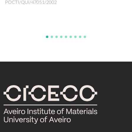
aditiva assistida por polarização elétrica
SENSORBILITY