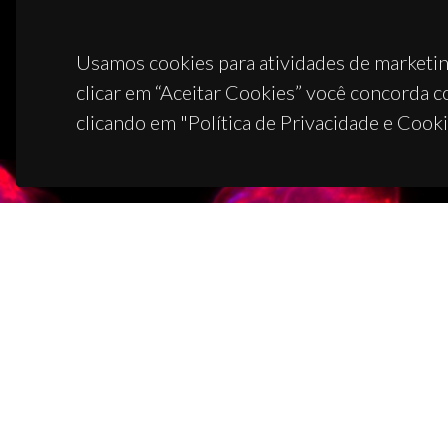
Usamos cookies para atividades de marketin
clicar em “Aceitar Cookies” você concorda c
clicando em "Política de Privacidade e Cooki
CON
Campus
3810-1
(+351)
ciceco