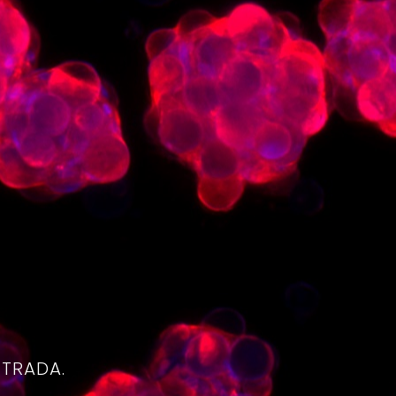
4
NTRADA.