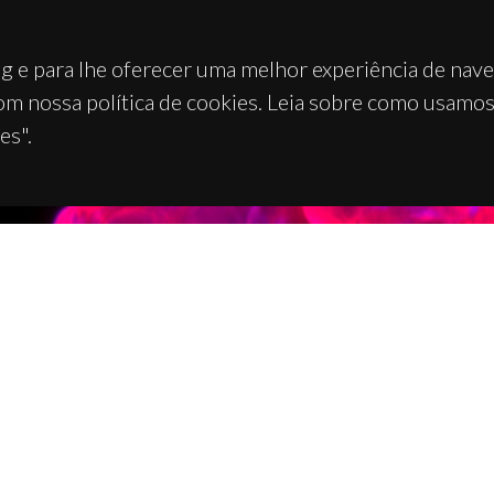
g e para lhe oferecer uma melhor experiência de nav
om nossa política de cookies. Leia sobre como usamo
es".
TACTOS
APOIOS
 Universitário de Santiago
93 Aveiro - Portugal
 234 370 200
@ua.pt