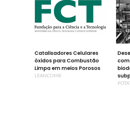
ulares
Desenvolvimento de um
ILLI
bustão
composto bioplástico
ILLIA
orosos
biodegradável à base dos
recicl
subprodutos de batata
POTATOPLASTIC