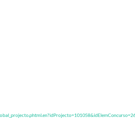
vglobal_projecto.phtml.en?idProjecto=101058&idElemConcurso=2