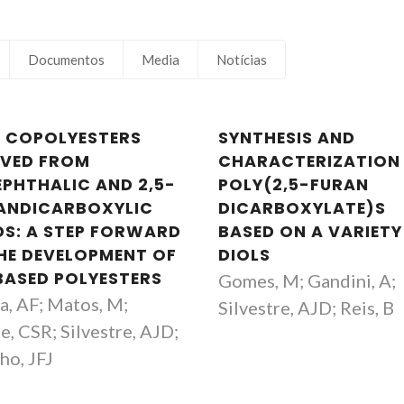
Documentos
Media
Notícias
 COPOLYESTERS
SYNTHESIS AND
IVED FROM
CHARACTERIZATION
EPHTHALIC AND 2,5-
POLY(2,5-FURAN
ANDICARBOXYLIC
DICARBOXYLATE)S
DS: A STEP FORWARD
BASED ON A VARIETY
THE DEVELOPMENT OF
DIOLS
BASED POLYESTERS
Gomes, M; Gandini, A;
a, AF; Matos, M;
Silvestre, AJD; Reis, B
e, CSR; Silvestre, AJD;
José Joaquim Costa Cruz
Alessandro Gan
ho, JFJ
Pinto
Investigador
Professor Catedrático