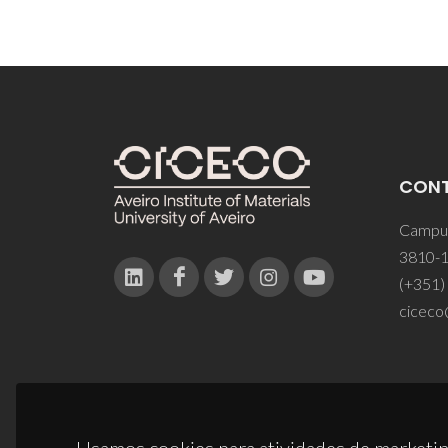
CON
Campus
3810-1
(+351)
ciceco