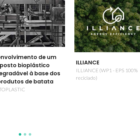
Desenvolvimento de
ANCE
microdispositivos flexi
NCE (WP1 - EPS 100%
a base de microagulh
ado)
de biocimento compos
para administracao
transdermica de
fármacos;
FlexMicroDerm