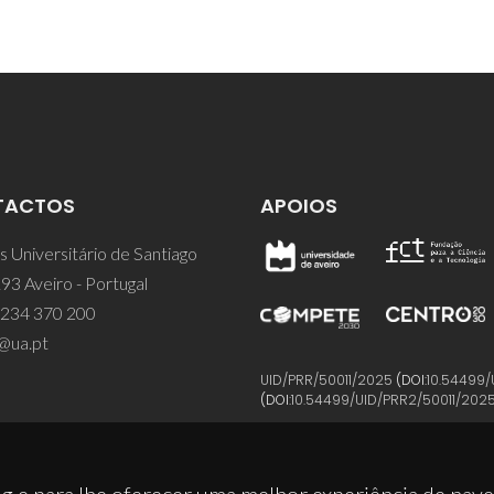
TACTOS
APOIOS
 Universitário de Santiago
93 Aveiro - Portugal
 234 370 200
@ua.pt
UID/PRR/50011/2025
(DOI:
10.54499/
(DOI:
10.54499/UID/PRR2/50011/202