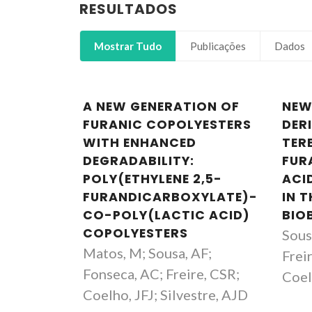
RESULTADOS
Mostrar Tudo
Publicações
Dados
A NEW GENERATION OF
NEW
FURANIC COPOLYESTERS
DER
WITH ENHANCED
TER
DEGRADABILITY:
FUR
POLY(ETHYLENE 2,5-
ACI
FURANDICARBOXYLATE)-
IN 
CO-POLY(LACTIC ACID)
BIO
COPOLYESTERS
Sous
Matos, M; Sousa, AF;
Freir
Carmen Sofia da Rocha
Fonseca, AC; Freire, CSR;
Coel
Freire Barros
Coelho, JFJ; Silvestre, AJD
Investigador Coordenador