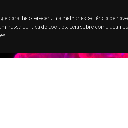
g e para lhe oferecer uma melhor experiência de nav
om nossa política de cookies. Leia sobre como usamo
es".
TACTOS
APOIOS
 Universitário de Santiago
93 Aveiro - Portugal
 234 370 200
@ua.pt