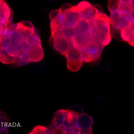
4
NTRADA.