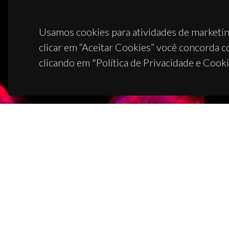
Usamos cookies para atividades de marketin
clicar em “Aceitar Cookies” você concorda c
clicando em "Política de Privacidade e Cooki
CON
Campus
3810-1
(+351)
ciceco