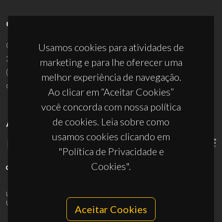
CONTACTOS
Campus Universitário de Santiago
Usamos cookies para atividades de
3810-193 Aveiro - Portugal
marketing e para lhe oferecer uma
(+351) 234 370 200
melhor experiência de navegação.
ciceco@ua.pt
Ao clicar em “Aceitar Cookies”
você concorda com nossa política
de cookies. Leia sobre como
APOIOS
usamos cookies clicando em
"Política de Privacidade e
Cookies".
UID/PRR/50011/2025
(DOI:
10.54499/UID/PRR/50011/2025
) &
UID/PRR2/50011/2025
(DOI:
10.54499/UID/PRR2/50011/2025
)
Aceitar Cookies