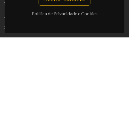
Campus Universitário de Santiago
3810-193 Aveiro - Portugal
Política de Privacidade e Cookies
(+351) 234 370 200
ciceco@ua.pt
APOIOS
UID/PRR/50011/2025
(DOI:
10.54499/UID/PRR/50011/2025
) &
UID/PRR2/50011/2025
(DOI:
10.54499/UID/PRR2/50011/2025
)